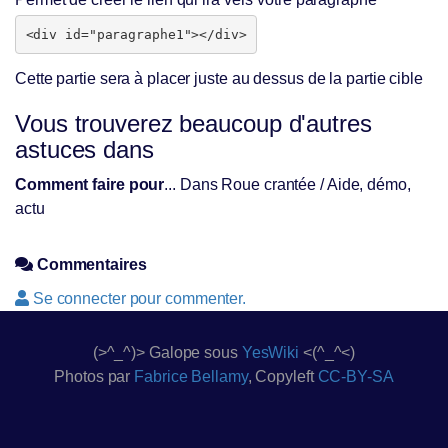
Cette partie sera à placer juste au dessus de la partie cible
Vous trouverez beaucoup d'autres
astuces dans
Comment faire pour
... Dans Roue crantée / Aide, démo,
actu
Commentaires
Se connecter pour commenter.
(>^_^)> Galope sous
YesWiki
<(^_^<)
Photos par
Fabrice Bellamy
, Copyleft
CC-BY-SA