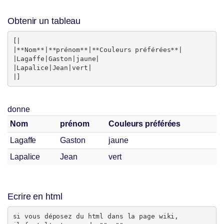
Obtenir un tableau
[|

|**Nom**|**prénom**|**Couleurs préférées**|

|Lagaffe|Gaston|jaune|

|Lapalice|Jean|vert|

donne
Nom
prénom
Couleurs préférées
Lagaffe
Gaston
jaune
Lapalice
Jean
vert
Ecrire en html
si vous déposez du html dans la page wiki, 
