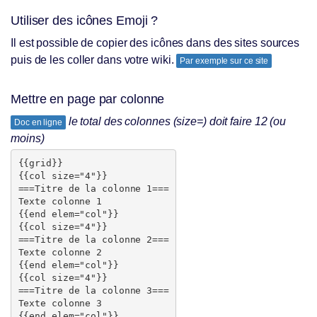
Utiliser des icônes Emoji ?
Il est possible de copier des icônes dans des sites sources
puis de les coller dans votre wiki.
Par exemple sur ce site
Mettre en page par colonne
le total des colonnes (size=) doit faire 12 (ou
Doc en ligne
moins)
{{grid}}

{{col size="4"}}

===Titre de la colonne 1===

Texte colonne 1

{{end elem="col"}}

{{col size="4"}}

===Titre de la colonne 2===

Texte colonne 2

{{end elem="col"}}

{{col size="4"}}

===Titre de la colonne 3===

Texte colonne 3

{{end elem="col"}}
